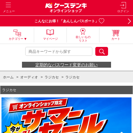
メニュー
ログイン
こんなにお得！「あんしんパスポート」
欲しいもの
カテゴリー
マイページ
カート
リスト
定期的なパスワード変更のお願い
ホーム
>
オーディオ
>
ラジカセ
>
ラジカセ
ラジカセ