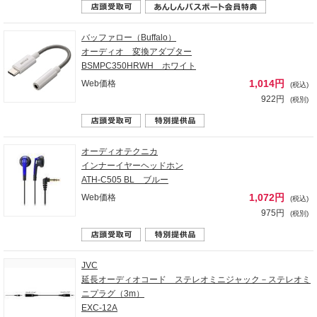
バッファロー（Buffalo）
オーディオ 変換アダプター
BSMPC350HRWH ホワイト
1,014円
Web価格
(税込)
922円
(税別)
オーディオテクニカ
インナーイヤーヘッドホン
ATH-C505 BL ブルー
1,072円
Web価格
(税込)
975円
(税別)
JVC
延長オーディオコード ステレオミニジャック－ステレオミ
ニプラグ（3m）
EXC-12A