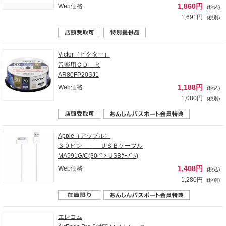
1,860円
Web価格
(税込)
1,691円
(税別)
Victor（ビクター）
音楽用ＣＤ－Ｒ
AR80FP20SJ1
1,188円
Web価格
(税込)
1,080円
(税別)
Apple（アップル）
３０ピン － ＵＳＢケーブル
MA591G/C(30ﾋﾟﾝ-USBｹｰﾌﾞﾙ)
1,408円
Web価格
(税込)
1,280円
(税別)
エレコム