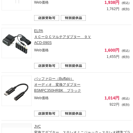
1,938円
Web価格
(税込)
1,762円
(税別)
ELPA
ＡＣーＤＣマルチアダプター ９Ｖ
ACD-090S
1,600円
Web価格
(税込)
1,455円
(税別)
バッファロー（Buffalo）
オーディオ 変換アダプター
BSMPC350HRBK ブラック
1,014円
Web価格
(税込)
922円
(税別)
JVC
変換アダプター ステレオミニジャック－ステレオ標準プラ