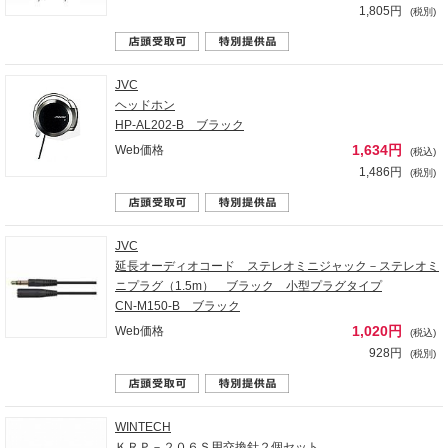
1,805円
(税別)
JVC
ヘッドホン
HP-AL202-B ブラック
1,634円
Web価格
(税込)
1,486円
(税別)
JVC
延長オーディオコード ステレオミニジャック－ステレオミ
ニプラグ（1.5m） ブラック 小型プラグタイプ
CN-M150-B ブラック
1,020円
Web価格
(税込)
928円
(税別)
WINTECH
ＫＲＰ－２０６Ｓ用交換針２個セット