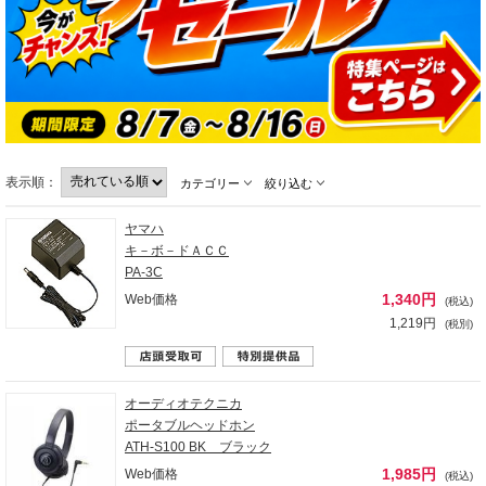
表示順：
カテゴリー
絞り込む
ヤマハ
キ－ボ－ドＡＣＣ
PA-3C
1,340円
Web価格
(税込)
1,219円
(税別)
オーディオテクニカ
ポータブルヘッドホン
ATH-S100 BK ブラック
1,985円
Web価格
(税込)