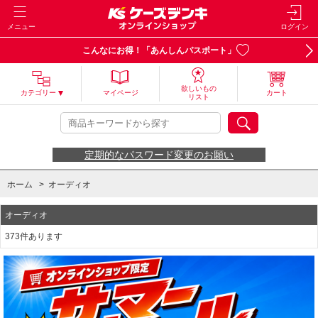
メニュー
ログイン
こんなにお得！「あんしんパスポート」
欲しいもの
カテゴリー
マイページ
カート
リスト
定期的なパスワード変更のお願い
ホーム
>
オーディオ
オーディオ
373件あります