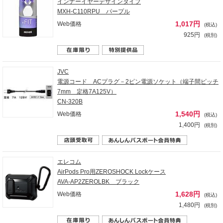
インナーイヤーデザインタイプ
MXH-C110RPU パープル
1,017円
Web価格
(税込)
925円
(税別)
JVC
電源コード ACプラグ－2ピン電源ソケット（端子間ピッチ
7mm 定格7A125V）
CN-320B
1,540円
Web価格
(税込)
1,400円
(税別)
エレコム
AirPods Pro用ZEROSHOCK Lockケース
AVA-AP2ZEROLBK ブラック
1,628円
Web価格
(税込)
1,480円
(税別)