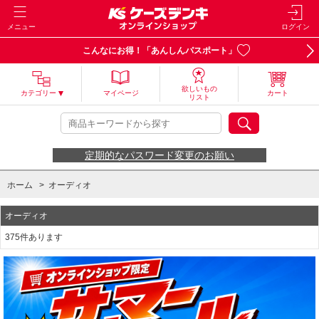
メニュー
ログイン
こんなにお得！「あんしんパスポート」
欲しいもの
カテゴリー
マイページ
カート
リスト
定期的なパスワード変更のお願い
ホーム
>
オーディオ
オーディオ
375件あります