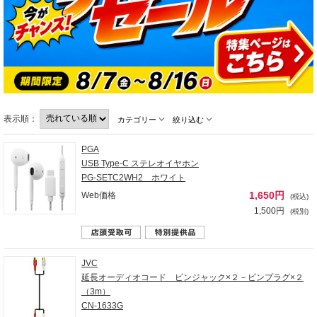
表示順：
カテゴリー
絞り込む
PGA
USB Type-C ステレオイヤホン
PG-SETC2WH2 ホワイト
1,650円
Web価格
(税込)
1,500円
(税別)
JVC
延長オーディオコード ピンジャック×２－ピンプラグ×２
（3m）
CN-1633G