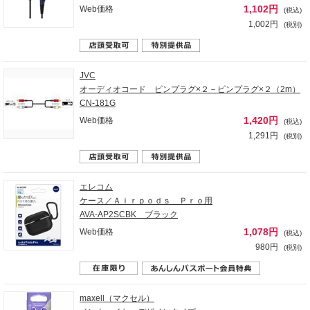
1,102円
Web価格
(税込)
1,002円
(税別)
JVC
オーディオコード ピンプラグ×２－ピンプラグ×２（2m）
CN-181G
1,420円
Web価格
(税込)
1,291円
(税別)
エレコム
ケース／Ａｉｒｐｏｄｓ Ｐｒｏ用
AVA-AP2SCBK ブラック
1,078円
Web価格
(税込)
980円
(税別)
maxell（マクセル）