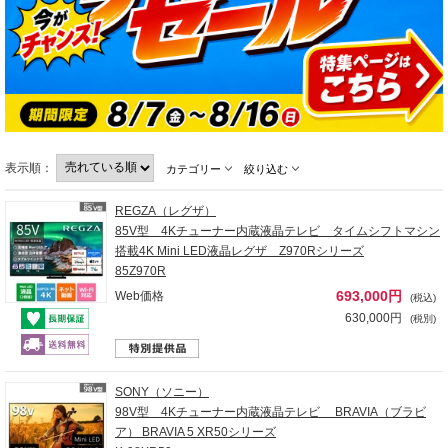
表示順：
カテゴリー
絞り込む
REGZA（レグザ）
85V型 4Kチューナー内蔵液晶テレビ タイムシフトマシン
搭載4K Mini LED液晶レグザ Z970Rシリーズ
85Z970R
693,000円
Web価格
(税込)
630,000円
(税別)
SONY（ソニー）
98V型 4Kチューナー内蔵液晶テレビ BRAVIA（ブラビ
ア） BRAVIA 5 XR50シリーズ