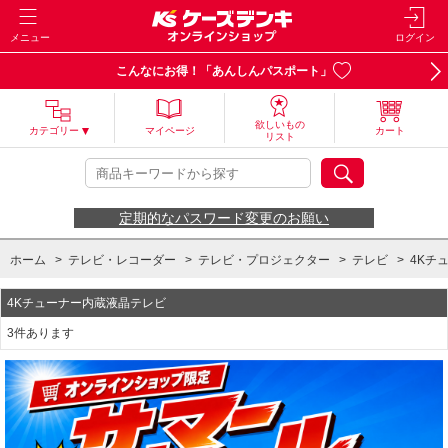
メニュー
ログイン
こんなにお得！「あんしんパスポート」
欲しいもの
カテゴリー
マイページ
カート
リスト
定期的なパスワード変更のお願い
ホーム
>
テレビ・レコーダー
>
テレビ・プロジェクター
>
テレビ
>
4Kチ
4Kチューナー内蔵液晶テレビ
3件あります