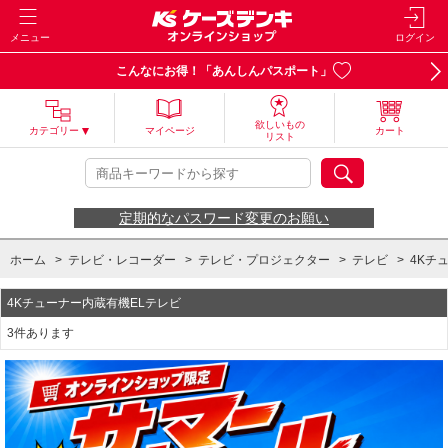
メニュー
ログイン
こんなにお得！「あんしんパスポート」
欲しいもの
カテゴリー
マイページ
カート
リスト
定期的なパスワード変更のお願い
ホーム
>
テレビ・レコーダー
>
テレビ・プロジェクター
>
テレビ
>
4Kチ
4Kチューナー内蔵有機ELテレビ
3件あります