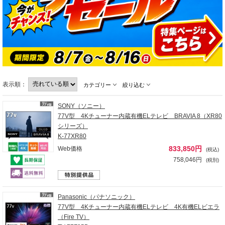
表示順：
カテゴリー
絞り込む
SONY（ソニー）
77V型 4Kチューナー内蔵有機ELテレビ BRAVIA 8（XR80
シリーズ）
K-77XR80
833,850円
Web価格
(税込)
758,046円
(税別)
Panasonic（パナソニック）
77V型 4Kチューナー内蔵有機ELテレビ 4K有機ELビエラ
（Fire TV）