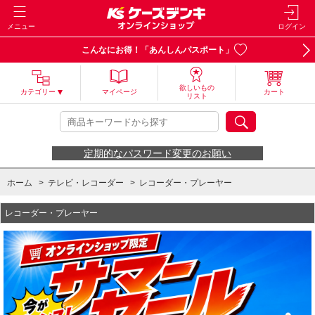
メニュー
ログイン
こんなにお得！「あんしんパスポート」
欲しいもの
カテゴリー
マイページ
カート
リスト
定期的なパスワード変更のお願い
ホーム
>
テレビ・レコーダー
>
レコーダー・プレーヤー
レコーダー・プレーヤー