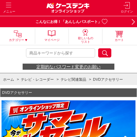
メニュー
ログイン
こんなにお得！「あんしんパスポート」
欲しいもの
カテゴリー
マイページ
カート
リスト
定期的なパスワード変更のお願い
ホーム
>
テレビ・レコーダー
>
テレビ関連製品
>
DVDアクセサリー
DVDアクセサリー