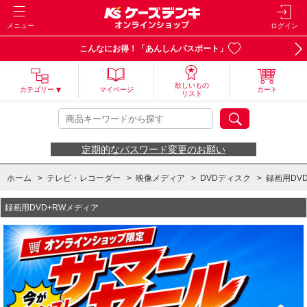
メニュー
ログイン
こんなにお得！「あんしんパスポート」
欲しいもの
カテゴリー
マイページ
カート
リスト
定期的なパスワード変更のお願い
ホーム
>
テレビ・レコーダー
>
映像メディア
>
DVDディスク
>
録画用DV
録画用DVD+RWメディア