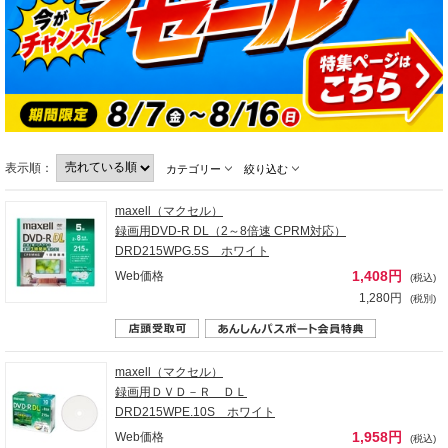
表示順：
カテゴリー
絞り込む
maxell（マクセル）
録画用DVD-R DL（2～8倍速 CPRM対応）
DRD215WPG.5S ホワイト
1,408円
Web価格
(税込)
1,280円
(税別)
maxell（マクセル）
録画用ＤＶＤ－Ｒ ＤＬ
DRD215WPE.10S ホワイト
1,958円
Web価格
(税込)