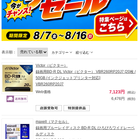
表示順：
カテゴリー
絞り込む
Victor（ビクター）
録画用BD-R DL Victor（ビクター） VBR260RP20J7 [20枚 /
50GB /インクジェットプリンター対応]
VBR260RP20J7
7,123円
Web価格
(税込)
6,476円
(税別)
maxell（マクセル）
録画用ブルーレイディスク BD-R DL ひろびろワイドレーベ
ルディスク