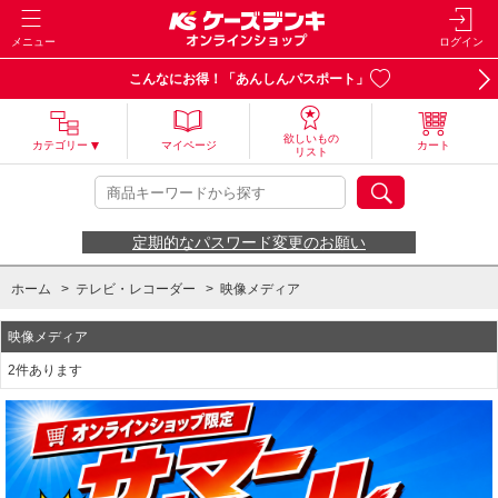
メニュー
ログイン
こんなにお得！「あんしんパスポート」
欲しいもの
カテゴリー
マイページ
カート
リスト
定期的なパスワード変更のお願い
ホーム
>
テレビ・レコーダー
>
映像メディア
映像メディア
2件あります