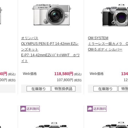
オリンパス
OM SYSTEM
OLYMPUS PEN E-P7 14-42mm EZレ
ミラーレス一眼カメラ O
ンズキット
OM-5 ボディ シルバー
E-P7･14-42mmEZﾚﾝｽﾞｷｯﾄWHT ホワ
イト
980円
118,580円
13
Web価格
Web価格
(税込)
(税込)
800円
107,800円
12
(税別)
(税別)