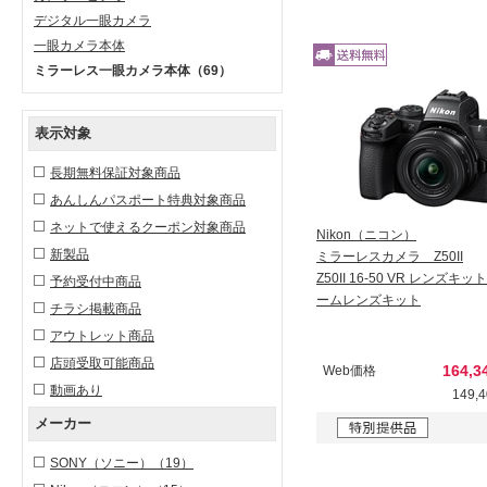
デジタル一眼カメラ
一眼カメラ本体
ミラーレス一眼カメラ本体
（69）
表示対象
長期無料保証対象商品
あんしんパスポート特典対象商品
ネットで使えるクーポン対象商品
Nikon（ニコン）
新製品
ミラーレスカメラ Z50II
Z50II 16-50 VR レンズキ
予約受付中商品
ームレンズキット
チラシ掲載商品
アウトレット商品
店頭受取可能商品
164,
Web価格
動画あり
149,
メーカー
SONY（ソニー）
（19）