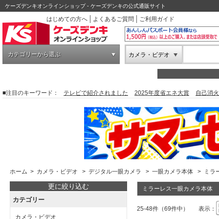
ケーズデンキオンラインショップ - ケーズデンキの公式通販サイト
はじめての方へ
よくあるご質問
ご利用ガイド
カテゴリーから選ぶ
カメラ・ビデオ
■注目のキーワード：
テレビで紹介されました
2025年度省エネ大賞
自己消火
ホーム
>
カメラ・ビデオ
>
デジタル一眼カメラ
>
一眼カメラ本体
>
ミラ
更に絞り込む
ミラーレス一眼カメラ本体
カテゴリー
25-48件（69件中）
表示：
カメラ・ビデオ