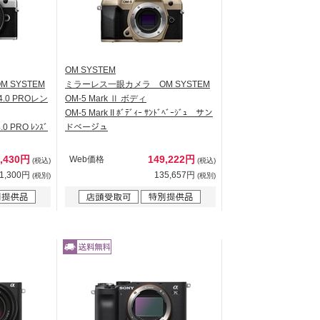
OM SYSTEM
 SYSTEM
ミラーレス一眼カメラ OM SYSTEM
F4.0 PROレン
OM-5 Mark Ⅱ ボディ
OM-5 Mark II ﾎﾞﾃﾞｨｰ ｻﾝﾄﾞﾍﾞｰｼﾞｭ サン
4.0 PRO ﾚﾝｽﾞ
ドベージュ
6,430円
149,222円
Web価格
(税込)
(税込)
1,300円
135,657円
(税別)
(税別)