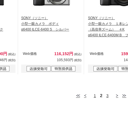
SONY（ソニー）
SONY（ソニー）
小型一眼カメラ ボディ
小型一眼カメラ １本レ
ック
α6400 ILCE-6400 S シルバー
（高倍率ズーム） ４K
α6400 ILCE-6400M B
000円
116,152円
15
Web価格
Web価格
(税込)
(税込)
546円
105,593円
14
(税別)
(税別)
2
1
3