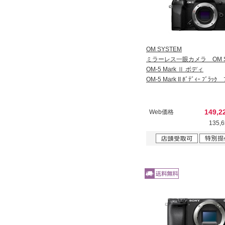
OM SYSTEM
ミラーレス一眼カメラ OM S
OM-5 Mark Ⅱ ボディ
OM-5 Mark II ﾎﾞﾃﾞｨｰ ﾌﾞﾗ
149,
Web価格
135,