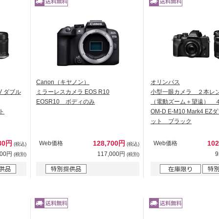
Canon（キヤノン）
オリンパス
V ダブル
ミラーレスカメラ EOS R10
小型一眼カメラ ２本レ
EOSR10 ボディのみ
（電動ズーム＋望遠） 
ト
OM-D E-M10 Mark4 
ット ブラック
680円
128,700円
10
Web価格
Web価格
(税込)
(税込)
800円
117,000円
9
(税別)
(税別)