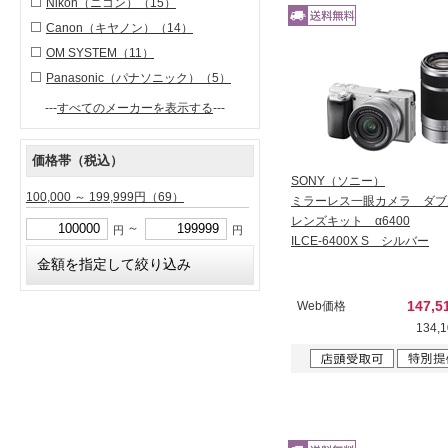
Nikon（ニコン）
（15）
Canon（キヤノン）
（14）
OM SYSTEM
（11）
Panasonic（パナソニック）
（5）
---
すべてのメーカーを表示する
---
価格帯（税込）
SONY（ソニー）
100,000 ～ 199,999円
（69）
ミラーレス一眼カメラ ダブ
レンズキット α6400
～
円
円
ILCE-6400X S シルバー
147,
Web価格
134,