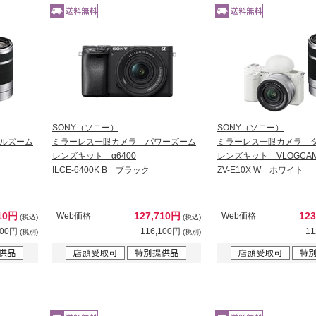
SONY（ソニー）
SONY（ソニー）
ルズーム
ミラーレス一眼カメラ パワーズーム
ミラーレス一眼カメラ 
レンズキット α6400
レンズキット VLOGCAM 
ILCE-6400K B ブラック
ZV-E10X W ホワイト
510円
127,710円
12
Web価格
Web価格
(税込)
(税込)
100円
116,100円
11
(税別)
(税別)