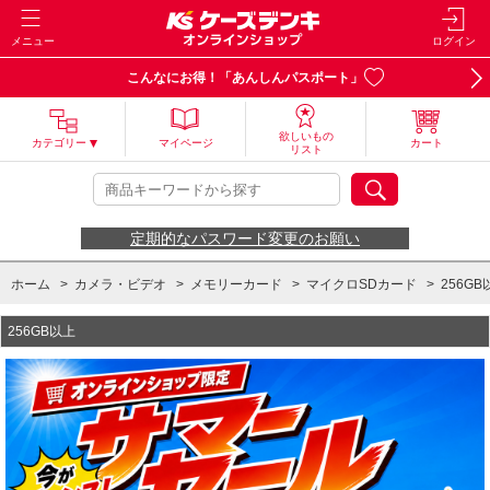
メニュー
ログイン
こんなにお得！「あんしんパスポート」
欲しいもの
カテゴリー
マイページ
カート
リスト
定期的なパスワード変更のお願い
ホーム
>
カメラ・ビデオ
>
メモリーカード
>
マイクロSDカード
>
256GB
256GB以上