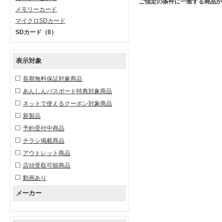
ご指定の条件に一致する商品が
メモリーカード
マイクロSDカード
SDカード
（0）
表示対象
長期無料保証対象商品
あんしんパスポート特典対象商品
ネットで使えるクーポン対象商品
新製品
予約受付中商品
チラシ掲載商品
アウトレット商品
店頭受取可能商品
動画あり
メーカー