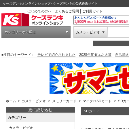
ケーズデンキオンラインショップ - ケーズデンキの公式通販サイト
はじめての方へ
よくあるご質問
ご利用ガイド
カテゴリーから選ぶ
カメラ・ビデオ
■注目のキーワード：
テレビで紹介されました
2025年度省エネ大賞
自己消火
ホーム
>
カメラ・ビデオ
>
メモリーカード
>
マイクロSDカード
>
SDカ
更に絞り込む
SDカード
カテゴリー
カメラ・ビデオ