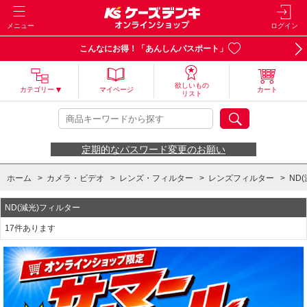
メニュー
ログイン
こんなにお得！「あんしんパスポート」
欲しいもの
カテゴリー
マイページ
カート
リスト
定期的なパスワード変更のお願い
ホーム
>
カメラ・ビデオ
>
レンズ・フィルター
>
レンズフィルター
>
ND
ND(減光)フィルター
17件あります