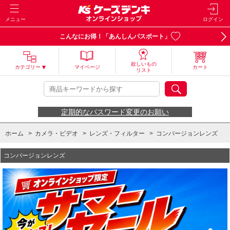
メニュー
ログイン
こんなにお得！「あんしんパスポート」
欲しいもの
カテゴリー
マイページ
カート
リスト
定期的なパスワード変更のお願い
ホーム
>
カメラ・ビデオ
>
レンズ・フィルター
>
コンバージョンレンズ
コンバージョンレンズ