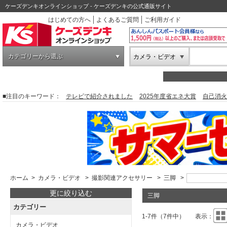
ケーズデンキオンラインショップ - ケーズデンキの公式通販サイト
はじめての方へ
よくあるご質問
ご利用ガイド
カテゴリーから選ぶ
カメラ・ビデオ
■注目のキーワード：
テレビで紹介されました
2025年度省エネ大賞
自己消火
ホーム
>
カメラ・ビデオ
>
撮影関連アクセサリー
>
三脚
>
更に絞り込む
三脚
カテゴリー
1-7件（7件中）
表示：
カメラ・ビデオ