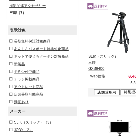
撮影関連アクセサリー
三脚
（7）
表示対象
長期無料保証対象商品
あんしんパスポート特典対象商品
ネットで使えるクーポン対象商品
SLIK（スリック）
三脚
新製品
GXS6400
予約受付中商品
6,4
Web価格
チラシ掲載商品
5,
アウトレット商品
店頭受取可能商品
動画あり
メーカー
SLIK（スリック）
（3）
JOBY
（2）