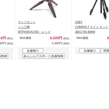
マンフロット
JOBY
ミニ三脚
COMPACT ライト キット
MTPIXIEVO-RD レッド
JB01760-BWW
16円
6,028円
Web価格
Web価格
(税込)
(税込)
560円
5,480円
(税別)
(税別)