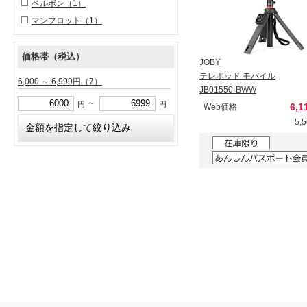
ベルボン
（1）
マンフロット
（1）
価格帯（税込）
JOBY
テレポッド モバイル
6,000 ～ 6,999円
（7）
JB01550-BWW
～
円
円
6,1
Web価格
5,