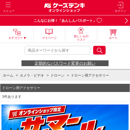
メニュー
ログイン
こんなにお得！「あんしんパスポート」
欲しいもの
カテゴリー
マイページ
カート
リスト
定期的なパスワード変更のお願い
ホーム
>
カメラ・ビデオ
>
ドローン
>
ドローン用アクセサリー
ドローン用アクセサリー
3件あります