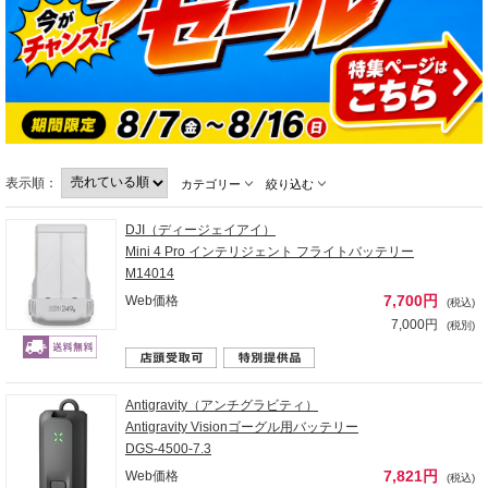
表示順：
カテゴリー
絞り込む
DJI（ディージェイアイ）
Mini 4 Pro インテリジェント フライトバッテリー
M14014
7,700円
Web価格
(税込)
7,000円
(税別)
Antigravity（アンチグラビティ）
Antigravity Visionゴーグル用バッテリー
DGS-4500-7.3
7,821円
Web価格
(税込)