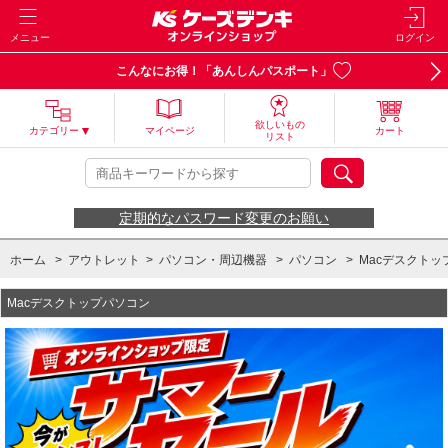
メニュー
ログイン
こんなにお得！「あんしんパスポート」
欲しいもの
カテゴリー
マイページ
カート
リスト
定期的なパスワード変更のお願い
ホーム
>
アウトレット
>
パソコン・周辺機器
>
パソコン
>
Macデスクトッ
Macデスクトップパソコン