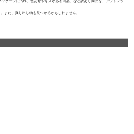
パッケージに汚れ、色あせやキズがある商品」など訳あり商品を、アウトレッ
す。また、掘り出し物も見つかるかもしれません。