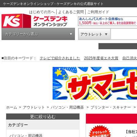
ケーズデンキオンラインショップ - ケーズデンキの公式通販サイト
はじめての方へ
よくあるご質問
ご利用ガイド
カテゴリーから選ぶ
アウトレット
■注目のキーワード：
テレビで紹介されました
2025年度省エネ大賞
自己消火
ホーム
>
アウトレット
>
パソコン・周辺機器
>
プリンター・スキャナー
>
更に絞り込む
カテゴリー
【当社
パソコン・周辺機器