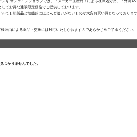
デンキ オンラインショップでは、「メーカー生産終了による在庫処分品」「外装や
としてお得な通販限定価格でご提供しております。
デルでも新製品と性能的にほとんど違いがないものが大変お買い得となっておりま
客様理由による返品・交換には対応いたしかねますのであらかじめご了承ください。
見つかりませんでした。