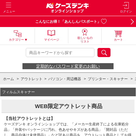
メニュー
ログイン
こんなにお得！「あんしんパスポート」
欲しいもの
カテゴリー
マイページ
カート
リスト
定期的なパスワード変更のお願い
ホーム
>
アウトレット
>
パソコン・周辺機器
>
プリンター・スキャナー
>
フィルムスキャナー
WEB限定アウトレット商品
【当社アウトレットとは】
ケーズデンキ オンラインショップでは、「メーカー生産終了による在庫処分
品」「外装やパッケージに汚れ、色あせやキズがある商品」「開封品（ただ
し、商品自体は未使用品）」など訳あり商品を、アウトレット商品としてお得