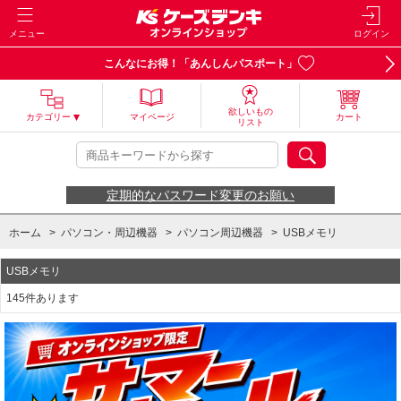
メニュー
ログイン
こんなにお得！「あんしんパスポート」
欲しいもの
カテゴリー
マイページ
カート
リスト
定期的なパスワード変更のお願い
ホーム
>
パソコン・周辺機器
>
パソコン周辺機器
>
USBメモリ
USBメモリ
145件あります