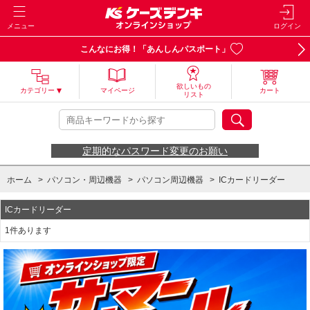
メニュー
ログイン
こんなにお得！「あんしんパスポート」
欲しいもの
カテゴリー
マイページ
カート
リスト
定期的なパスワード変更のお願い
ホーム
>
パソコン・周辺機器
>
パソコン周辺機器
>
ICカードリーダー
ICカードリーダー
1件あります