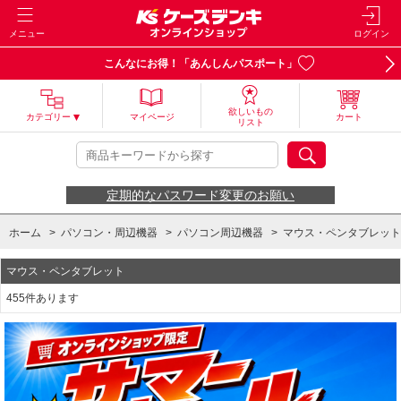
メニュー
ログイン
こんなにお得！「あんしんパスポート」
欲しいもの
カテゴリー
マイページ
カート
リスト
定期的なパスワード変更のお願い
ホーム
>
パソコン・周辺機器
>
パソコン周辺機器
>
マウス・ペンタブレット
マウス・ペンタブレット
455件あります