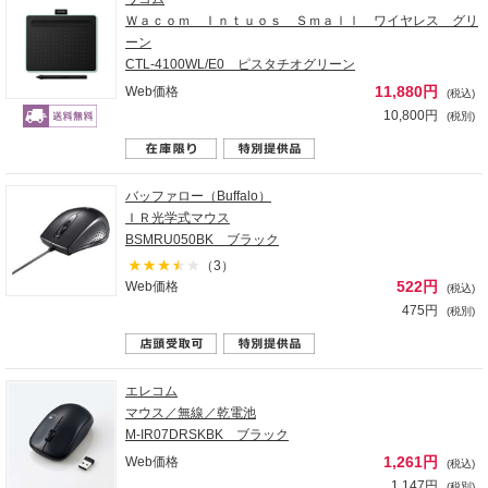
Ｗａｃｏｍ Ｉｎｔｕｏｓ Ｓｍａｌｌ ワイヤレス グリ
ーン
CTL-4100WL/E0 ピスタチオグリーン
11,880円
Web価格
(税込)
10,800円
(税別)
バッファロー（Buffalo）
ＩＲ光学式マウス
BSMRU050BK ブラック
（3）
522円
Web価格
(税込)
475円
(税別)
エレコム
マウス／無線／乾電池
M-IR07DRSKBK ブラック
1,261円
Web価格
(税込)
1,147円
(税別)