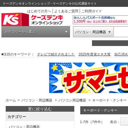
ケーズデンキオンラインショップ - ケーズデンキの公式通販サイト
はじめての方へ
よくあるご質問
ご利用ガイド
カテゴリーから選ぶ
パソコン・周辺機器
■注目のキーワード：
テレビで紹介されました
2025年度省エネ大賞
自己消火
ホーム
>
パソコン・周辺機器
>
パソコン周辺機器
>
キーボード・テンキー
更に絞り込む
キーボード・テンキー
カテゴリー
1-7件（7件中）
表示：
パソコン・周辺機器