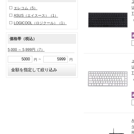
U
エレコム
（5）
ASUS（エイスース）
（1）
LOGICOOL（ロジクール）
（1）
価格帯（税込）
5,000 ～ 5,999円
（7）
～
円
円
U
R