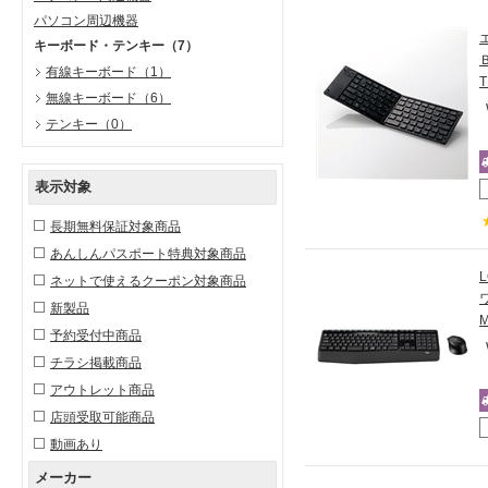
パソコン周辺機器
キーボード・テンキー
（7）
有線キーボード
（1）
無線キーボード
（6）
テンキー
（0）
表示対象
長期無料保証対象商品
あんしんパスポート特典対象商品
ネットで使えるクーポン対象商品
新製品
予約受付中商品
チラシ掲載商品
アウトレット商品
店頭受取可能商品
動画あり
メーカー