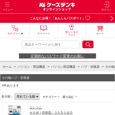
メニュー
ログイン
こんなにお得！「あんしんパスポート」
欲しいもの
カテゴリー
マイページ
カート
リスト
定期的なパスワード変更のお願い
ホーム
>
パソコン・周辺機器
>
パソコン周辺機器
>
ハブ・切換器
>
その他
その他ハブ・切替器
4件あります
表示順：
カテゴリー
絞り込む
エレコム
ＨＤＭＩ切替器／３入力１出力