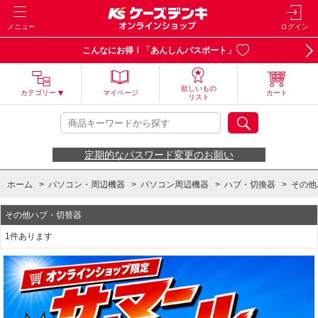
メニュー
ログイン
こんなにお得！「あんしんパスポート」
欲しいもの
カテゴリー
マイページ
カート
リスト
定期的なパスワード変更のお願い
ホーム
>
パソコン・周辺機器
>
パソコン周辺機器
>
ハブ・切換器
>
その他
その他ハブ・切替器
1件あります