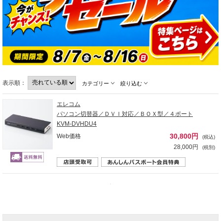
表示順：
カテゴリー
絞り込む
エレコム
パソコン切替器／ＤＶＩ対応／ＢＯＸ型／４ポート
KVM-DVHDU4
30,800円
Web価格
(税込)
28,000円
(税別)