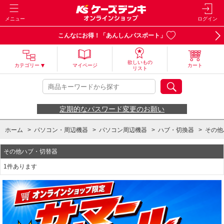
メニュー
ログイン
こんなにお得！「あんしんパスポート」
欲しいもの
カテゴリー
マイページ
カート
リスト
定期的なパスワード変更のお願い
ホーム
>
パソコン・周辺機器
>
パソコン周辺機器
>
ハブ・切換器
>
その他
その他ハブ・切替器
1件あります