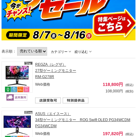
表示順：
カテゴリー
絞り込む
REGZA（レグザ）
27型ゲーミングモニター
RM-G278R
118,800円
Web価格
(税込)
108,000円
(税別)
ASUS（エイスース）
34型ゲーミングモニター ROG Swift OLED PG34WCDM
PG34WCDM
197,820円
Web価格
(税込)