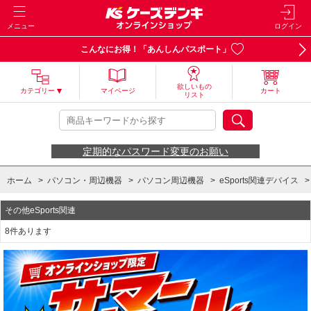
メニュー
ログイン
こんなにお得！「あんしんパスポート」
欲しいもの
カテゴリー
マイページ
カート
リスト
定期的なパスワード変更のお願い
ホーム
>
パソコン・周辺機器
>
パソコン周辺機器
>
eSports関連デバイス
>
その他eSports関連
8件あります