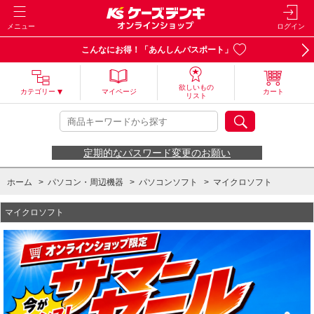
メニュー
ログイン
こんなにお得！「あんしんパスポート」
欲しいもの
カテゴリー
マイページ
カート
リスト
定期的なパスワード変更のお願い
ホーム
>
パソコン・周辺機器
>
パソコンソフト
>
マイクロソフト
マイクロソフト