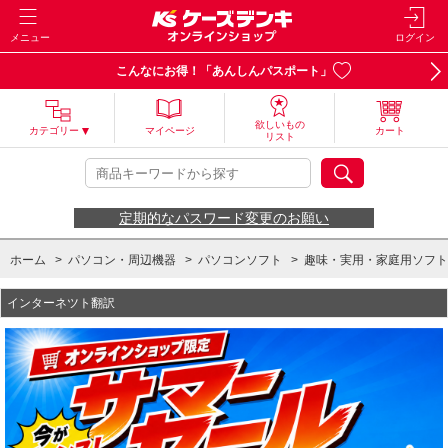
メニュー
ログイン
こんなにお得！「あんしんパスポート」
欲しいもの
カテゴリー
マイページ
カート
リスト
定期的なパスワード変更のお願い
ホーム
>
パソコン・周辺機器
>
パソコンソフト
>
趣味・実用・家庭用ソフト
インターネツト翻訳