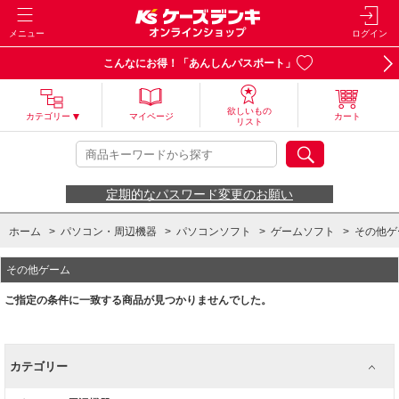
メニュー
ログイン
こんなにお得！「あんしんパスポート」
欲しいもの
カテゴリー
マイページ
カート
リスト
定期的なパスワード変更のお願い
ホーム
>
パソコン・周辺機器
>
パソコンソフト
>
ゲームソフト
>
その他ゲ
その他ゲーム
ご指定の条件に一致する商品が見つかりませんでした。
カテゴリー