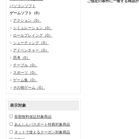
ご指定の条件に一致する商品が
パソコンソフト
ゲームソフト
（0）
アクション
（0）
シミュレーション
（0）
ロールプレイング
（0）
シューティング
（0）
アドベンチャー
（0）
思考
（0）
テーブル
（0）
スポーツ
（0）
ゲーム集
（0）
その他ゲーム
（0）
表示対象
長期無料保証対象商品
あんしんパスポート特典対象商品
ネットで使えるクーポン対象商品