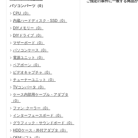
ご指定の条件に一致する商品が
パソコンパーツ
（0）
CPU
（0）
内蔵ハードディスク・SSD
（0）
DIYメモリー
（0）
DIYドライブ
（0）
マザーボード
（0）
パソコンケース
（0）
電源ユニット
（0）
ベアボーン
（0）
ビデオキャプチャ
（0）
チューナーユニット
（0）
TVコンバータ
（0）
ケース内部用ケーブル・アダプタ
（0）
ファン･クーラー
（0）
インターフェースボード
（0）
グラフィック・サウンドボード
（0）
HDDケース・外付アダプタ
（0）
OEMソフト
（0）