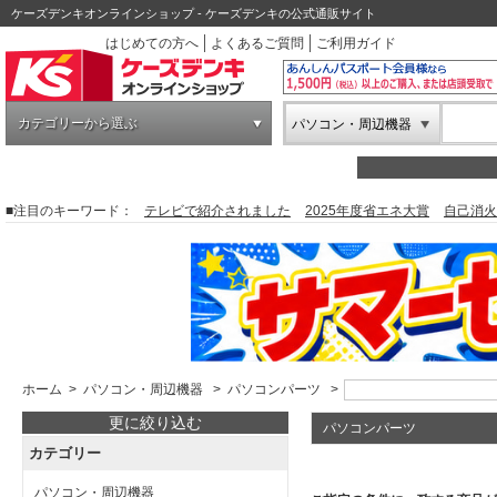
ケーズデンキオンラインショップ - ケーズデンキの公式通販サイト
はじめての方へ
よくあるご質問
ご利用ガイド
カテゴリーから選ぶ
パソコン・周辺機器
■注目のキーワード：
テレビで紹介されました
2025年度省エネ大賞
自己消火
ホーム
>
パソコン・周辺機器
>
パソコンパーツ
>
更に絞り込む
パソコンパーツ
カテゴリー
パソコン・周辺機器