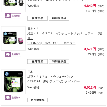
4,842円
Web価格
(税込)
4,402円
(税別)
日本ＨＰ
純正ＨＰ ６２ＸＬ インクカートリッジ カラー （増
量）
C2P07AA(HP62XL ｶﾗｰ) ３色カラー
3,571円
Web価格
(税込)
3,247円
(税別)
日本ＨＰ
純正ＨＰ１７８ ４色マルチパック
CR281AA 黒/シアン/マゼンタ/イエロー
6,012円
Web価格
(税込)
5,466円
(税別)