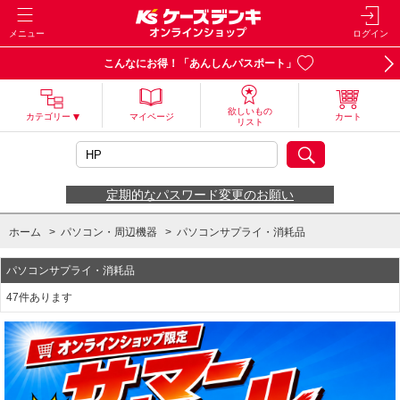
メニュー
ログイン
こんなにお得！「あんしんパスポート」
欲しいもの
カテゴリー
マイページ
カート
リスト
定期的なパスワード変更のお願い
ホーム
>
パソコン・周辺機器
>
パソコンサプライ・消耗品
パソコンサプライ・消耗品
47件あります