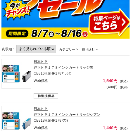
表示順：
カテゴリー
絞り込む
日本ＨＰ
純正ＨＰ１７８インクカートリッジ黒
CB316HJ(HP178ﾌﾞﾗｯｸ)
1,540円
Web価格
(税込)
1,400円
(税別)
日本ＨＰ
純正ＨＰ１７８インクカートリッジシアン
CB318HJ(HP178ｼｱﾝ)
1,440円
Web価格
(税込)