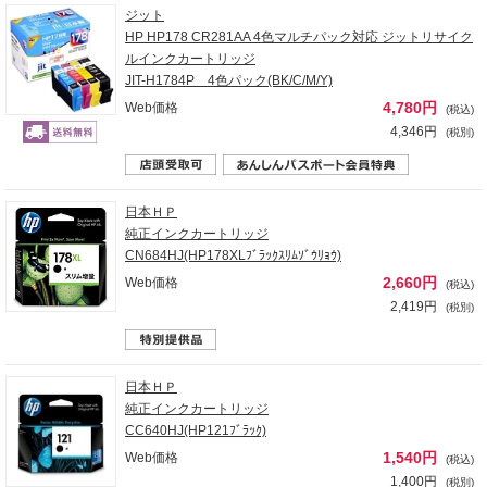
ジット
HP HP178 CR281AA 4色マルチパック対応 ジットリサイク
ルインクカートリッジ
JIT-H1784P 4色パック(BK/C/M/Y)
4,780円
Web価格
(税込)
4,346円
(税別)
日本ＨＰ
純正インクカートリッジ
CN684HJ(HP178XLﾌﾞﾗｯｸｽﾘﾑｿﾞｳﾘｮｳ)
2,660円
Web価格
(税込)
2,419円
(税別)
日本ＨＰ
純正インクカートリッジ
CC640HJ(HP121ﾌﾞﾗｯｸ)
1,540円
Web価格
(税込)
1,400円
(税別)