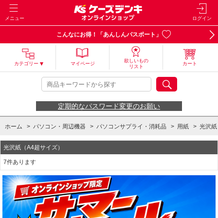
メニュー
ログイン
こんなにお得！「あんしんパスポート」
欲しいもの
カテゴリー
マイページ
カート
リスト
定期的なパスワード変更のお願い
ホーム
>
パソコン・周辺機器
>
パソコンサプライ・消耗品
>
用紙
>
光沢紙
光沢紙（A4超サイズ）
7件あります