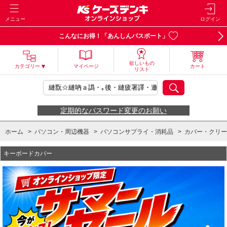
メニュー
ログイン
こんなにお得！「あんしんパスポート」
欲しいもの
カテゴリー
マイページ
カート
リスト
定期的なパスワード変更のお願い
ホーム
>
パソコン・周辺機器
>
パソコンサプライ・消耗品
>
カバー・クリー
キーボードカバー