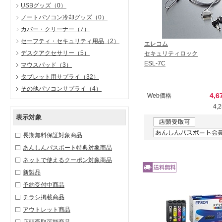
USBグッズ
（0）
ノートパソコン冷却グッズ
（0）
カバー・クリーナー
（7）
セーフティ・セキュリティ用品
（2）
エレコム
デスクアクセサリー
（5）
セキュリティロック
ESL-7C
マウスパッド
（3）
タブレット用サプライ
（32）
その他パソコンサプライ
（4）
4,6
Web価格
4,
表示対象
長期無料保証対象商品
あんしんパスポート特典対象商品
ネットで使えるクーポン対象商品
新製品
予約受付中商品
チラシ掲載商品
アウトレット商品