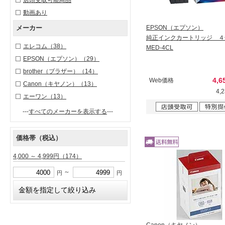
店頭受取可能商品
動画あり
メーカー
EPSON（エプソン）
純正インクカートリッジ ４
エレコム
（38）
MED-4CL
EPSON（エプソン）
（29）
brother（ブラザー）
（14）
4,6
Web価格
Canon（キヤノン）
（13）
4,
エーワン
（13）
---
すべてのメーカーを表示する
---
価格帯（税込）
4,000 ～ 4,999円
（174）
～
円
円