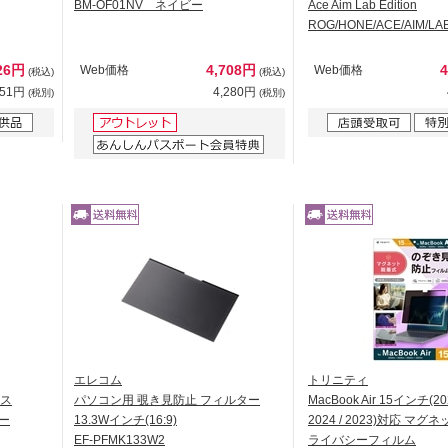
BM-OF01NV ネイビー
Ace Aim Lab Edition
ROG/HONE/ACE/AIM/LA
26円
4,708円
Web価格
Web価格
(税込)
(税込)
751円
4,280円
(税別)
(税別)
エレコム
トリニティ
ース
パソコン用 覗き見防止 フィルター
MacBook Air 15インチ(2026
レー
13.3Wインチ(16:9)
2024 / 2023)対応 マ
EF-PFMK133W2
ライバシーフィルム