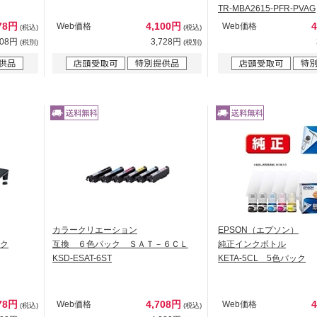
TR-MBA2615-PFR-PVAG
78円
4,100円
Web価格
Web価格
(税込)
(税込)
708円
3,728円
(税別)
(税別)
カラークリエーション
EPSON（エプソン）
ック
互換 ６色パック ＳＡＴ－６ＣＬ
純正インクボトル
KSD-ESAT-6ST
KETA-5CL 5色パック
78円
4,708円
Web価格
Web価格
(税込)
(税込)