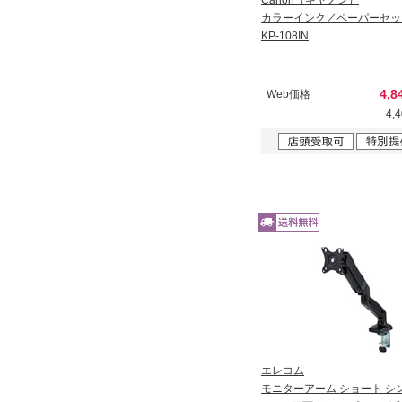
Canon（キヤノン）
カラーインク／ペーパーセッ
KP-108IN
4,8
Web価格
4,
エレコム
モニターアーム ショート シ