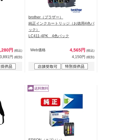
brother（ブラザー）
純正インクカートリッジ（お徳用4色パ
ック）
LC411-4PK 4色パック
4,280円
4,565円
Web価格
(税込)
(税込)
3,891円
4,150円
(税別)
(税別)