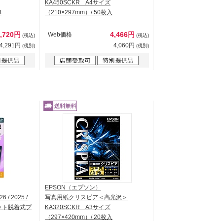
KA450SCKR A4サイズ
B
（210×297mm）/ 50枚入
4,720円
4,466円
Web価格
(税込)
(税込)
4,291円
4,060円
(税別)
(税別)
EPSON（エプソン）
 / 2025 /
写真用紙クリスピア＜高光沢＞
グネット脱着式プ
KA320SCKR A3サイズ
（297×420mm）/ 20枚入