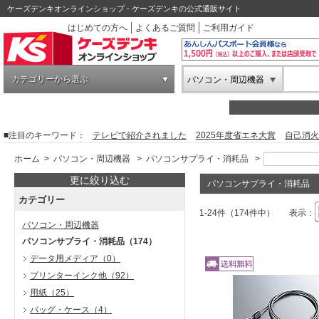
ケーズデンキオンラインショップ - ケーズデンキの公式通販サイト
はじめての方へ
よくあるご質問
ご利用ガイド
カテゴリーから選ぶ
パソコン・周辺機器
■注目のキーワード：
テレビで紹介されました
2025年度省エネ大賞
自己消火
ホーム
>
パソコン・周辺機器
>
パソコンサプライ・消耗品
>
更に絞り込む
パソコンサプライ・消耗品
カテゴリー
1-24件（174件中）
表示：
パソコン・周辺機器
パソコンサプライ・消耗品
（174）
データ用メディア
（0）
プリンターインク他
（92）
用紙
（25）
バッグ・ケース
（4）