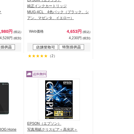
EPSON（エプソン）
純正インクカートリッジ
ク
MUG-4CL 4色パック（ブラック、シ
アン、マゼンタ、イエロー）
4,980円
4,653円
Web価格
(税込)
(税込)
4,528円
4,230円
(税別)
(税別)
（2）
EPSON（エプソン）
G Hone
写真用紙クリスピア＜高光沢＞