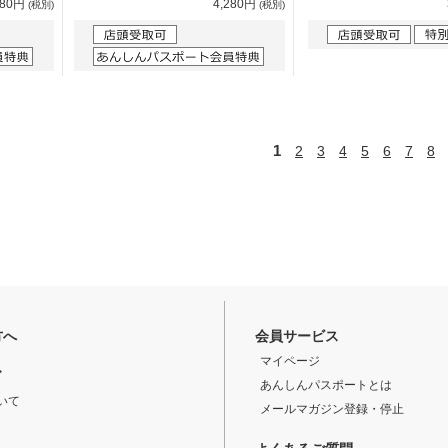
980円
4,280円
(税別)
(税別)
1
2
3
4
5
6
7
8
方へ
会員サービス
マイページ
ド
あんしんパスポートとは
いて
メールマガジン登録・停止