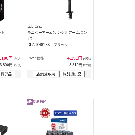
エレコム
ット
モニターアーム(シングルアーム/ロン
グ)
DPA-SN01BK ブラック
4,180円
4,191円
Web価格
(税込)
(税込)
3,800円
3,810円
(税別)
(税別)