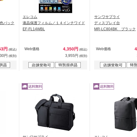
エレコム
サンワサプライ
色パック
液晶保護フィルム／１４インチワイド
ディスプレイ台
EF-FL14WBL
MR-LC804BK ブラック
53円
4,350円
Web価格
Web価格
(税込)
(税込)
230円
3,955円
(税別)
(税別)