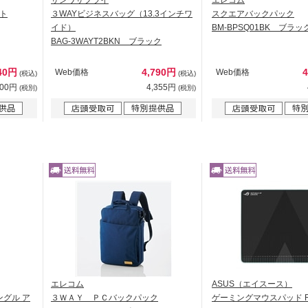
サンワサプライ
エレコム
ト
３WAYビジネスバッグ（13.3インチワ
スクエアバックパック
イド）
BM-BPSQ01BK ブラッ
BAG-3WAYT2BKN ブラック
40円
4,790円
Web価格
Web価格
(税込)
(税込)
400円
4,355円
(税別)
(税別)
エレコム
ASUS（エイスース）
ングル ア
３ＷＡＹ ＰＣバックパック
ゲーミングマウスパッド RO