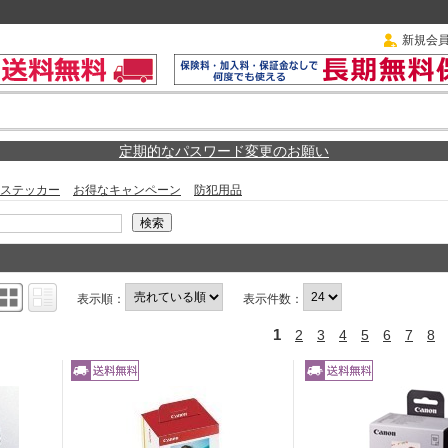
新規会
定期的なパスワード変更のお願い
ステッカー
お得なキャンペーン
防犯用品
表示順：
表示件数：
1
2
3
4
5
6
7
8