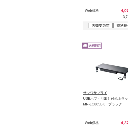
4,0
Web価格
3,
サンワサプライ
USBハブ・引出し付机上ラ
MR-LC805BK ブラック
4,3
Web価格