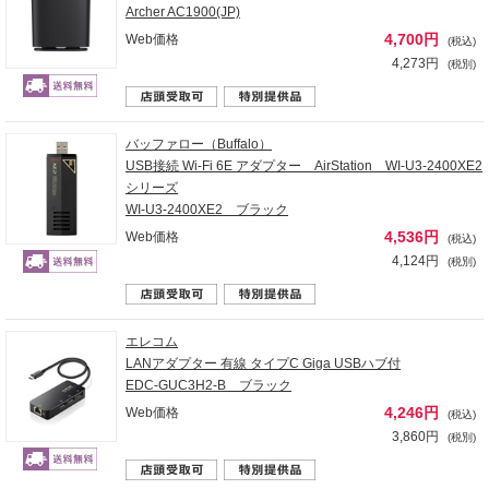
Archer AC1900(JP)
4,700円
Web価格
(税込)
4,273円
(税別)
バッファロー（Buffalo）
USB接続 Wi-Fi 6E アダプター AirStation WI-U3-2400XE2
シリーズ
WI-U3-2400XE2 ブラック
4,536円
Web価格
(税込)
4,124円
(税別)
エレコム
LANアダプター 有線 タイプC Giga USBハブ付
EDC-GUC3H2-B ブラック
4,246円
Web価格
(税込)
3,860円
(税別)