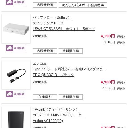
バッファロー（Buffalo）
スイッチングＨＵＢ
LSW6-GT-5NS/WH ホワイト 5ポート
4,190円
Web価格
(税込)
3,810円
(税別)
エレコム
Type-A/Cポート両対応2.5G有線LANアダプター
EDC-QUA3C-B ブラック
4,989円
Web価格
(税込)
4,536円
(税別)
TP-Link（ティーピーリンク）
AC1200 MU-MIMO Wi-Fiルーター
Archer AC1200(JP)