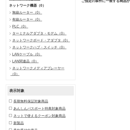
ご指定の条件に一致する商品が
ネットワーク機器
（0）
無線ルーター
（0）
有線ルーター
（0）
PLC
（0）
ターミナルアダプタ・モデム
（0）
ネットワークボード・アダプタ
（0）
ネットワークハブ・スイッチ
（0）
LANケーブル
（0）
LAN関連品
（0）
ネットワークメディアプレーヤー
（0）
表示対象
長期無料保証対象商品
あんしんパスポート特典対象商品
ネットで使えるクーポン対象商品
新製品