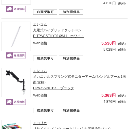
4,610円
(税別)
エレコム
充電式ハイブリッドタッチペン
P-TPACSTHY01XWH ホワイト
5,530円
Web価格
(税込)
5,028円
(税別)
エレコム
メカニカルスプリング式モニターアーム(シングルアーム1画
面/支柱)
DPA-SSP01BK ブラック
5,363円
Web価格
(税込)
4,876円
(税別)
エコリカ
リサイクル インク カートリッジ 大容量 5色パック