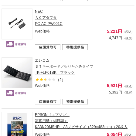
NEC
ＡＣアダプタ
PC-AC-PW001C
5,221円
Web価格
(税込)
4,747円
(税別)
エレコム
ＢＴキーボード／折りたたみタイプ
TK-FLP01BK ブラック
（2）
5,931円
Web価格
(税込)
5,392円
(税別)
EPSON（エプソン）
写真用紙＜絹目調＞
KA3N20MSHR A3ノビサイズ（329×483mm）/ 20枚入
5,054円
Web価格
(税込)