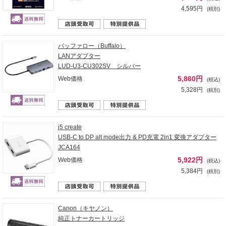
4,595円
(税別)
バッファロー（Buffalo）
LANアダプター
LUD-U3-CU302SV シルバー
5,860円
Web価格
(税込)
5,328円
(税別)
j5 create
USB-C to DP alt mode出力 & PD充電 2in1 変換アダプター
JCA164
5,922円
Web価格
(税込)
5,384円
(税別)
Canon（キヤノン）
純正トナーカートリッジ