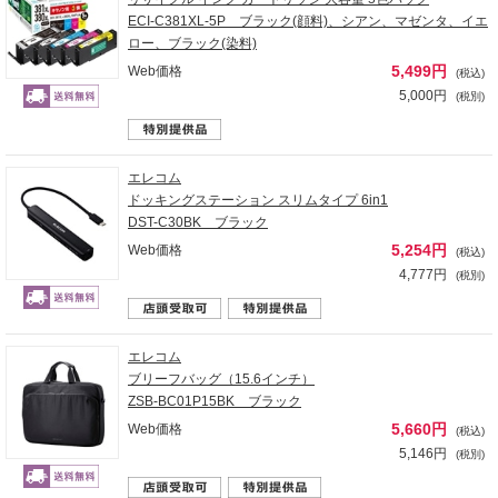
ECI-C381XL-5P ブラック(顔料)、シアン、マゼンタ、イエ
ロー、ブラック(染料)
5,499円
Web価格
(税込)
5,000円
(税別)
エレコム
ドッキングステーション スリムタイプ 6in1
DST-C30BK ブラック
5,254円
Web価格
(税込)
4,777円
(税別)
エレコム
ブリーフバッグ（15.6インチ）
ZSB-BC01P15BK ブラック
5,660円
Web価格
(税込)
5,146円
(税別)