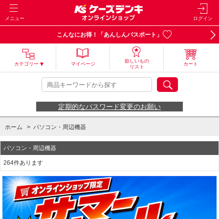
メニュー
ログイン
こんなにお得！「あんしんパスポート」
欲しいもの
カテゴリー
マイページ
カート
リスト
定期的なパスワード変更のお願い
ホーム
>
パソコン・周辺機器
パソコン・周辺機器
264件あります