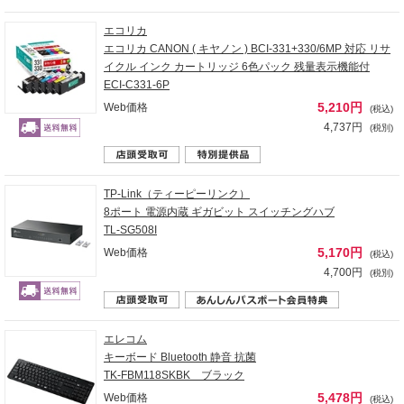
エコリカ
エコリカ CANON ( キヤノン ) BCI-331+330/6MP 対応 リサ
イクル インク カートリッジ 6色パック 残量表示機能付
ECI-C331-6P
5,210円
Web価格
(税込)
4,737円
(税別)
TP-Link（ティーピーリンク）
8ポート 電源内蔵 ギガビット スイッチングハブ
TL-SG508I
5,170円
Web価格
(税込)
4,700円
(税別)
エレコム
キーボード Bluetooth 静音 抗菌
TK-FBM118SKBK ブラック
5,478円
Web価格
(税込)