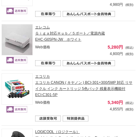
4,980円
(税別)
エレコム
Ｇｉｇａ対応Ｈｕｂ／５ポート／電源内蔵
EHC-G05PN-JW ホワイト
5,280円
Web価格
(税込)
4,800円
(税別)
エコリカ
エコリカ CANON ( キヤノン ) BCI-301+300/5MP 対応 リサ
イクル インク カートリッジ 5色パック 残量表示機能付
ECI-C301-5P
5,340円
Web価格
(税込)
4,855円
(税別)
LOGICOOL（ロジクール）