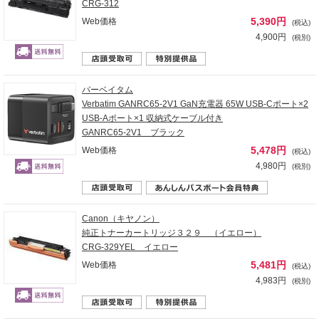
CRG-312
5,390円
Web価格
(税込)
4,900円
(税別)
バーベイタム
Verbatim GANRC65-2V1 GaN充電器 65W USB-Cポート×2
USB-Aポート×1 収納式ケーブル付き
GANRC65-2V1 ブラック
5,478円
Web価格
(税込)
4,980円
(税別)
Canon（キヤノン）
純正トナーカートリッジ３２９ （イエロー）
CRG-329YEL イエロー
5,481円
Web価格
(税込)
4,983円
(税別)