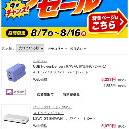
表示順：
カテゴリー
絞り込む
エレコム
USB Power Delivery 67W AC充電器(C×2+A×1)
ACDC-PD10367PU バイオレット
5,337円
Web価格
(税込)
4,852円
(税別)
バッファロー（Buffalo）
スイッチングＨＵＢ
LSW6-GT-8NP/WH ホワイト 8ポート
5,070円
Web価格
(税込)