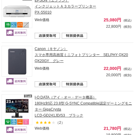
EPSON（エプソン）
インクジェットＡ３カラープリンター
PX-S5010
25,080円
Web価格
(税込)
22,800円
(税別)
Canon（キヤノン）
スマホ専用高画質ミニフォトプリンター SELPHY QX20
QX20GY グレー
22,000円
Web価格
(税込)
20,000円
(税別)
I-O DATA（アイ・オー・データ機器）
180Hz対応 23.8型 G-SYNC Compatible認定ゲーミングモニ
ター GigaCrysta
LCD-GD241JD/S3 ブラック
（2）
21,780円
Web価格
(税込)