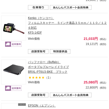
19,800円
(税別)
Kenko（ケンコー）
フィルムスキャナー ５インチ液晶３５ｍｍ／１１０／１２
６対応
KFS-14DF
21,033円
Web価格
(税込)
19,121円
(税別)
バッファロー（Buffalo）
ポータブルブルーレイドライブ
BRXL-PT6U3-BKE ブラック
（1）
25,080円
Web価格
(税込)
22,800円
(税別)
EPSON（エプソン）