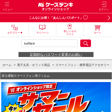
メニュー
ログイン
こんなにお得！「あんしんパスポート」
欲しいもの
カテゴリー
マイページ
カート
リスト
定期的なパスワード変更のお願い
ホーム
>
電子文具・オフィス用品
>
スマートフォン・携帯電話アクセサリー
富士通製スマートフォン用フィルム