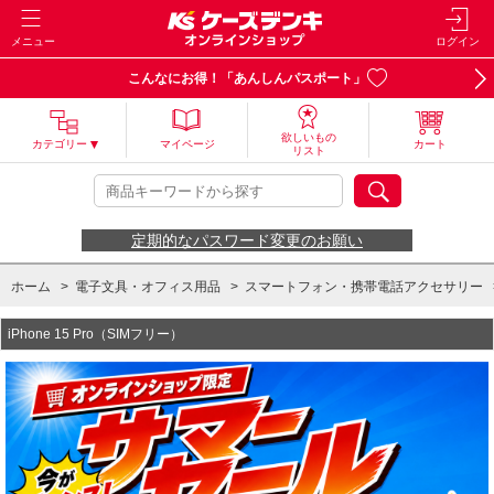
メニュー
ログイン
こんなにお得！「あんしんパスポート」
欲しいもの
カテゴリー
マイページ
カート
リスト
定期的なパスワード変更のお願い
ホーム
>
電子文具・オフィス用品
>
スマートフォン・携帯電話アクセサリー
iPhone 15 Pro（SIMフリー）