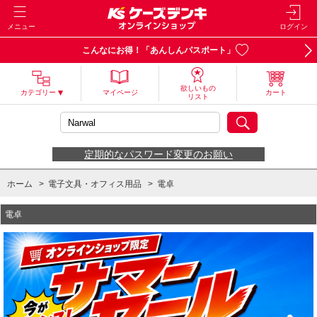
メニュー
ログイン
こんなにお得！「あんしんパスポート」
欲しいもの
カテゴリー
マイページ
カート
リスト
定期的なパスワード変更のお願い
ホーム
>
電子文具・オフィス用品
>
電卓
電卓