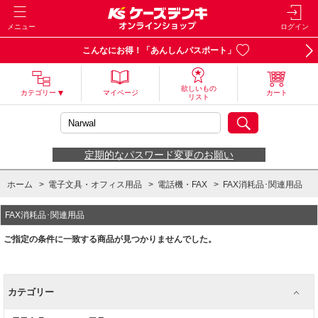
メニュー
ログイン
こんなにお得！「あんしんパスポート」
欲しいもの
カテゴリー
マイページ
カート
リスト
定期的なパスワード変更のお願い
ホーム
>
電子文具・オフィス用品
>
電話機・FAX
>
FAX消耗品･関連用品
FAX消耗品･関連用品
ご指定の条件に一致する商品が見つかりませんでした。
カテゴリー