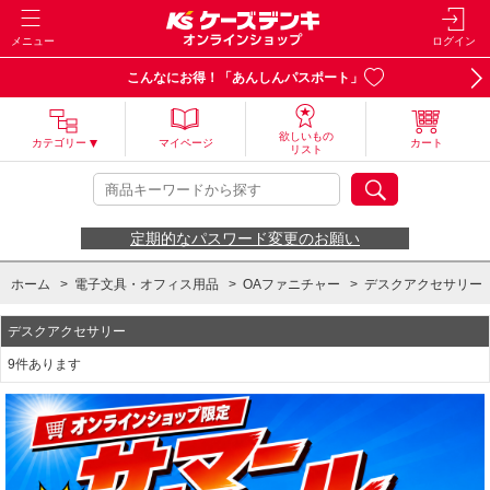
メニュー
ログイン
こんなにお得！「あんしんパスポート」
欲しいもの
カテゴリー
マイページ
カート
リスト
定期的なパスワード変更のお願い
ホーム
>
電子文具・オフィス用品
>
OAファニチャー
>
デスクアクセサリー
デスクアクセサリー
9件あります