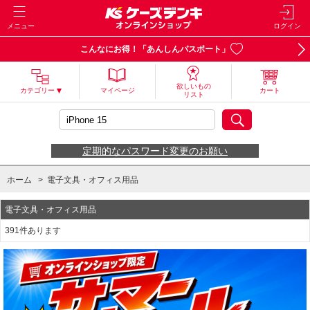
メニュー
ログイン
こんなにお得！「あんしんパスポート」
欲しいもの
カテゴリー
マイページ
カート
リスト
定期的なパスワード変更のお願い
ホーム
>
電子文具・オフィス用品
電子文具・オフィス用品
391件あります