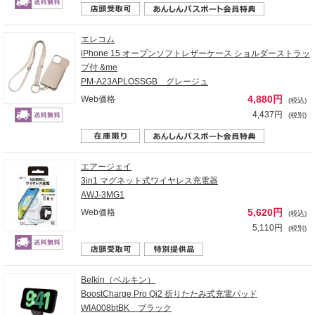
エレコム
iPhone 15 オープンソフトレザーケース ショルダーストラッ
プ付 &me
PM-A23APLOSSGB グレージュ
4,880円
Web価格
(税込)
4,437円
(税別)
エアージェイ
3in1 マグネット式ワイヤレス充電器
AWJ-3MG1
5,620円
Web価格
(税込)
5,110円
(税別)
Belkin（ベルキン）
BoostCharge Pro Qi2 折りたたみ式充電パッド
WIA008btBK ブラック