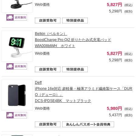
5,827円
Web価格
(税込)
5,298円
(税別)
Belkin（ベルキン）
BoostCharge Pro Qi2 折りたたみ式充電パッド
WIA008btWH ホワイト
5,827円
Web価格
(税込)
5,298円
(税別)
Deff
iPhone 16e対応 超軽量・極薄アラミド繊維製ケース「DUR
O（デューロ）」
DCS-IPDSE4BK マットブラック
5,980円
Web価格
(税込)
5,437円
(税別)