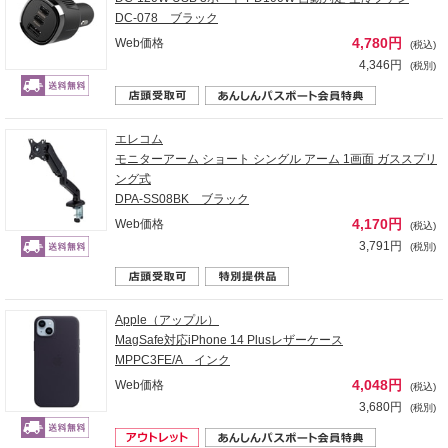
DC-078 ブラック
4,780円
Web価格
(税込)
4,346円
(税別)
エレコム
モニターアーム ショート シングル アーム 1画面 ガススプリ
ング式
DPA-SS08BK ブラック
4,170円
Web価格
(税込)
3,791円
(税別)
Apple（アップル）
MagSafe対応iPhone 14 Plusレザーケース
MPPC3FE/A インク
4,048円
Web価格
(税込)
3,680円
(税別)