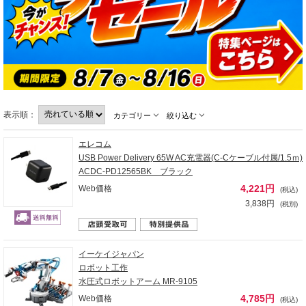
表示順：
カテゴリー
絞り込む
エレコム
USB Power Delivery 65W AC充電器(C-Cケーブル付属/1.5ｍ)
ACDC-PD12565BK ブラック
4,221円
Web価格
(税込)
3,838円
(税別)
イーケイジャパン
ロボット工作
水圧式ロボットアーム MR-9105
4,785円
Web価格
(税込)