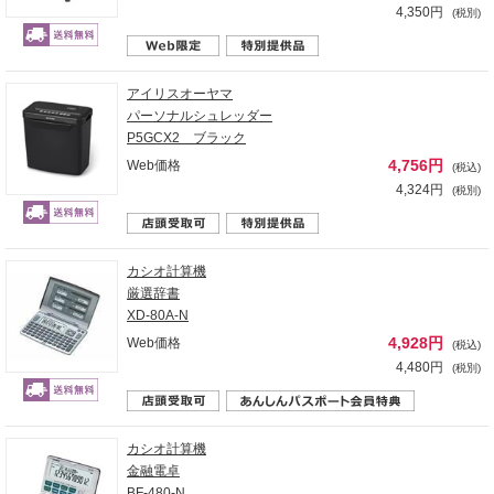
4,350円
(税別)
アイリスオーヤマ
パーソナルシュレッダー
P5GCX2 ブラック
4,756円
Web価格
(税込)
4,324円
(税別)
カシオ計算機
厳選辞書
XD-80A-N
4,928円
Web価格
(税込)
4,480円
(税別)
カシオ計算機
金融電卓
BF-480-N