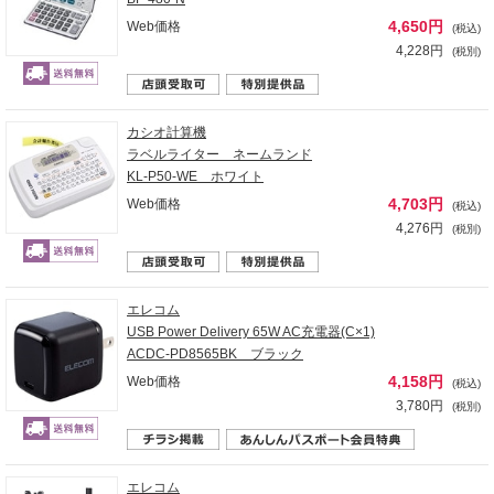
4,650円
Web価格
(税込)
4,228円
(税別)
カシオ計算機
ラベルライター ネームランド
KL-P50-WE ホワイト
4,703円
Web価格
(税込)
4,276円
(税別)
エレコム
USB Power Delivery 65W AC充電器(C×1)
ACDC-PD8565BK ブラック
4,158円
Web価格
(税込)
3,780円
(税別)
エレコム