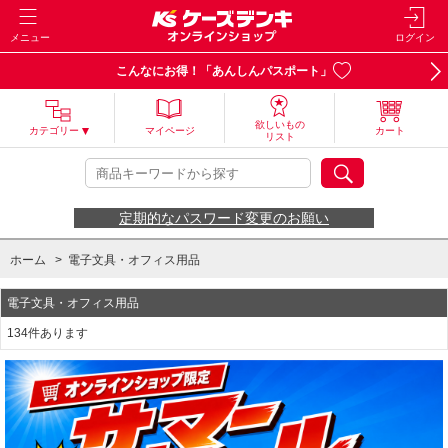
メニュー
ログイン
こんなにお得！「あんしんパスポート」
欲しいもの
カテゴリー
マイページ
カート
リスト
定期的なパスワード変更のお願い
ホーム
>
電子文具・オフィス用品
電子文具・オフィス用品
134件あります