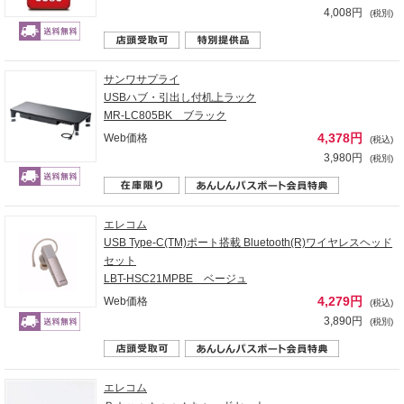
4,008円
(税別)
サンワサプライ
USBハブ・引出し付机上ラック
MR-LC805BK ブラック
4,378円
Web価格
(税込)
3,980円
(税別)
エレコム
USB Type-C(TM)ポート搭載 Bluetooth(R)ワイヤレスヘッド
セット
LBT-HSC21MPBE ベージュ
4,279円
Web価格
(税込)
3,890円
(税別)
エレコム