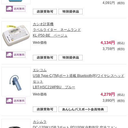
4,091円
(税別)
カシオ計算機
ラベルライター ネームランド
KL-P50-BE ベージュ
4,134円
Web価格
(税込)
3,759円
(税別)
エレコム
USB Type-C(TM)ポート搭載 Bluetooth(R)ワイヤレスヘッド
セット
LBT-HSC21MPBU ブルー
4,279円
Web価格
(税込)
3,890円
(税別)
カシムラ
DC-120W USB 3ポート PD100W 自動判定 空冷ファン