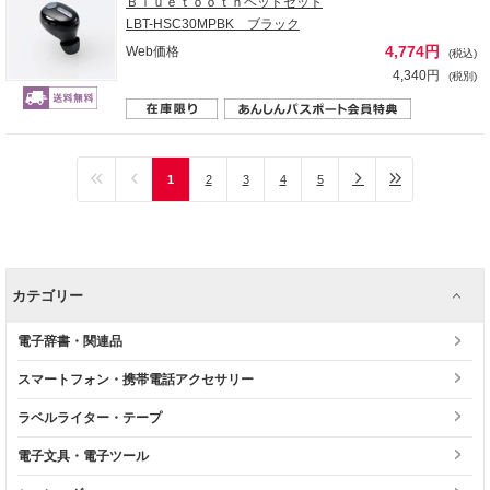
Ｂｌｕｅｔｏｏｔｈヘッドセット
LBT-HSC30MPBK ブラック
4,774円
Web価格
(税込)
4,340円
(税別)
1
2
3
4
5
カテゴリー
電子辞書・関連品
スマートフォン・携帯電話アクセサリー
ラベルライター・テープ
電子文具・電子ツール