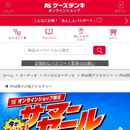
メニュー
ログイン
こんなにお得！「あんしんパスポート」
欲しいもの
カテゴリー
マイページ
カート
リスト
定期的なパスワード変更のお願い
ホーム
>
オーディオ
>
デジタルオーディオ
>
iPod用アクセサリー
>
iPo
iPod用その他アクセサリー