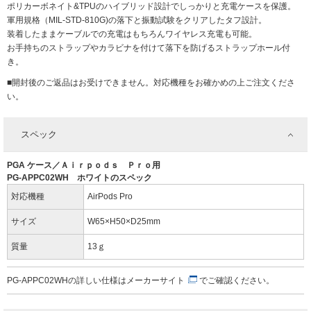
ポリカーボネイト&TPUのハイブリッド設計でしっかりと充電ケースを保護。
軍用規格（MIL-STD-810G)の落下と振動試験をクリアしたタフ設計。
装着したままケーブルでの充電はもちろんワイヤレス充電も可能。
お手持ちのストラップやカラビナを付けて落下を防げるストラップホール付
き。
■開封後のご返品はお受けできません。対応機種をお確かめの上ご注文くださ
い。
スペック
PGA ケース／Ａｉｒｐｏｄｓ Ｐｒｏ用
PG-APPC02WH ホワイトのスペック
対応機種
AirPods Pro
サイズ
W65×H50×D25mm
質量
13ｇ
PG-APPC02WHの詳しい仕様は
メーカーサイト
でご確認ください。