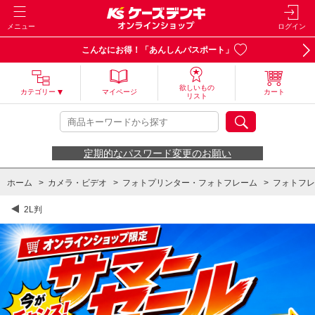
メニュー
ログイン
こんなにお得！「あんしんパスポート」
欲しいもの
カテゴリー
マイページ
カート
リスト
定期的なパスワード変更のお願い
ホーム
>
カメラ・ビデオ
>
フォトプリンター・フォトフレーム
>
フォトフレ
2L判