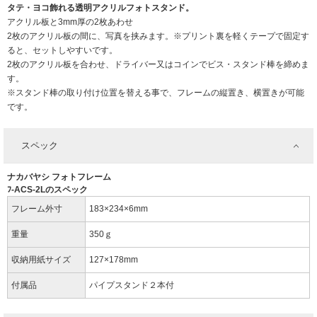
タテ・ヨコ飾れる透明アクリルフォトスタンド。
アクリル板と3mm厚の2枚あわせ
2枚のアクリル板の間に、写真を挟みます。※プリント裏を軽くテープで固定す
ると、セットしやすいです。
2枚のアクリル板を合わせ、ドライバー又はコインでビス・スタンド棒を締めま
す。
※スタンド棒の取り付け位置を替える事で、フレームの縦置き、横置きが可能
です。
スペック
ナカバヤシ フォトフレーム
ﾌ-ACS-2Lのスペック
フレーム外寸
183×234×6mm
重量
350ｇ
収納用紙サイズ
127×178mm
付属品
パイプスタンド２本付